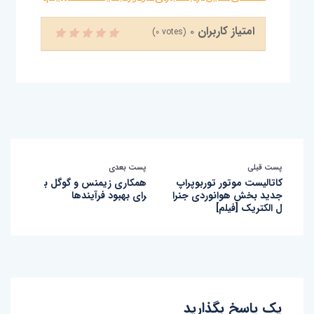
امتیاز کاربران
0
(
0
votes)
پست قبلی
پست بعدی
کاتالیست موتور توربوپراپ
همکاری زیمنس و گوگل ب
جدید بخش هوانوردی جنرا
رای بهبود فرآیندها
ل الکتریک [فیلم]
یک پاسخ بگذارید