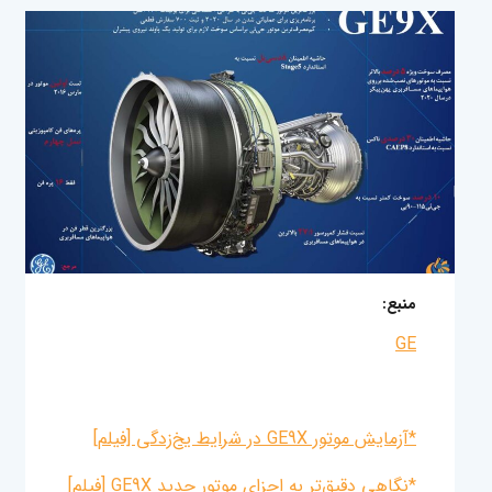
منبع:
GE
*آزمایش موتور GE9X در شرایط یخ‌زدگی [فیلم]
*
نگاهی دقیق‌تر به اجزای موتور جدید GE9X [فیلم]