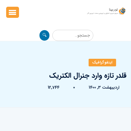
🔍
اینفوگرافیک
قلدر تازه وارد جنرال الکتریک
اردیبهشت 3, 1400
0
12,744