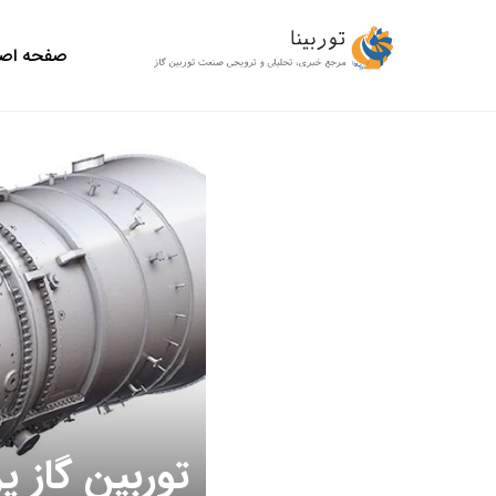
صفحه اص
توربین گاز پ