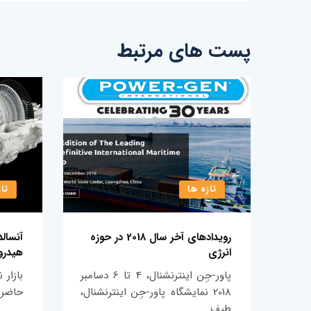
پست های مرتبط
تازه ها
تاز
رویدادهای آخر سال 2018 در حوزه
آنسالد
انرژی
هیدرو
کیبی
پاور-جِن اینترنشنال، 4 تا 6 دسامبر
بازار 
مجموعا با ظرفیت تولید 14.4
2018 نمایشگاه پاور-جِن اینترنشنال،
حاضر ب
طیف