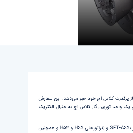
ن گاز پرقدرت کلاس اچ خود خبر می‌دهد. این سفارش
آزولائو۲ به‌شمار می‌رود. اولین بار شرکت برزیلی انوا، در اکتبر ۲۰۲۲ سفارشی برای یک واحد توربین گاز کلاس اچ به جنرال الکتریک
جنرال الکتریک متعهد شده‌ در قالب این قرارداد جدید، یک واحد توربین گاز GE7HA.02 را به همراه یک واحد توربین بخار SFT-A650 و ژنراتورهای H65 و H53 و همچنین