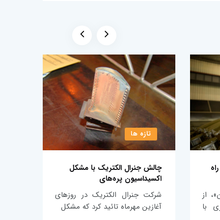
تازه ها
تا
اه
چالش جنرال الکتریک با مشکل
ورود 
اکسیداسیون پره‌های
عملیا
»، از
شرکت جنرال الکتریک در روزهای
زیمن
ی با
آغازین مهرماه تائید کرد که مشکل
گیگاو