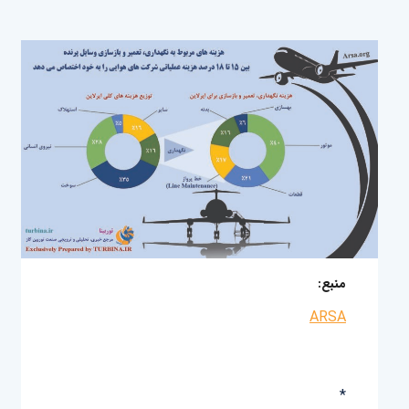
منبع:
ARSA
*