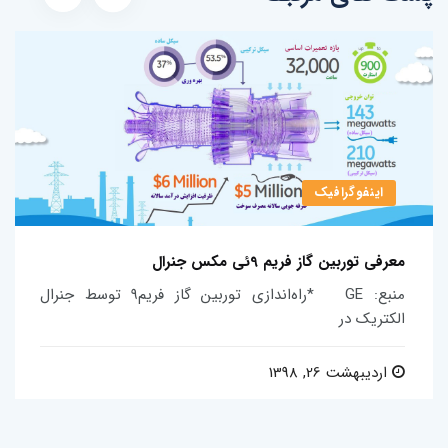
اینفوگرافیک
معرفی توربین گاز فریم 9ئی مکس جنرال
منبع: GE *راه‌اندازی توربین گاز فریم۹ توسط جنرال
الکتریک در
اردیبهشت 26, 1398