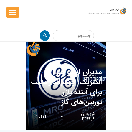
🔍
مدیران ارشد جنرال
‌الکتریک: چشم‌انداز مثبت
برای آینده بازار
توربین‌های گاز
فروردین
10,424
0
6, 1399