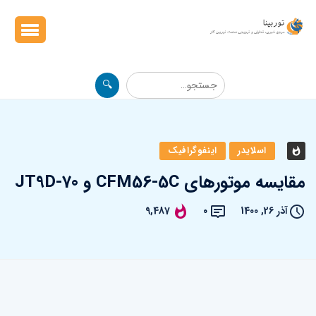
🔍
اسلایدر
اینفوگرافیک
مقایسه موتورهای CFM56-5C و JT9D-70
آذر 26, 1400
0
9,487