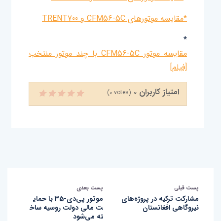
*مقایسه موتورهای CFM56-5C و TRENT700
*
مقایسه موتور CFM56-5C با چند موتور منتخب
[فیلم]
امتیاز کاربران
0
(
0
votes)
پست قبلی
پست بعدی
مشارکت ترکیه در پروژه‌های
موتور پی‌دی-35 با حمای
نیروگاهی افغانستان
ت مالی دولت روسیه ساخ
ته می‌شود