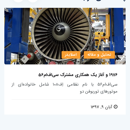
تحلیل و مقاله
اسلایدر
1976 و آغاز یک همکاری مشترک سی­‌اف‌­ام56
سی­‌اف‌­ام56 با نام نظامی اِف108 شامل خانواده­‌ای از
موتورهای توربوفن دو
آبان 9, 1397