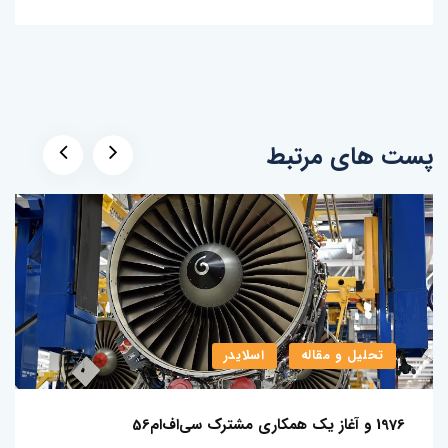
پست های مرتبط
تحلیل و مقاله
اسلایدر
1976 و آغاز یک همکاری مشترک سی­‌اف‌­ام56