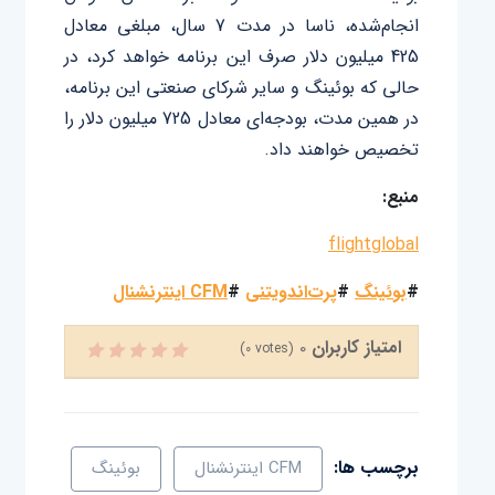
انجام‌شده، ناسا در مدت 7 سال، مبلغی معادل
425 میلیون دلار صرف این برنامه خواهد کرد، در
حالی که بوئینگ و سایر شرکای صنعتی این برنامه،
در همین مدت، بودجه‌ای معادل 725 میلیون دلار را
تخصیص خواهند داد.
منبع:
flightglobal
#
بوئینگ
#
پرت‌اندویتنی
#
CFM اینترنشنال
امتیاز کاربران
0
(
0
votes)
برچسب ها:
CFM اینترنشنال
بوئینگ