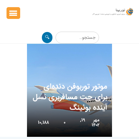
🔍
موتور توربوفن دنده‌ای
برای جت مسافربری نسل
آینده بوئینگ
مهر 19,
10,188
0
1402