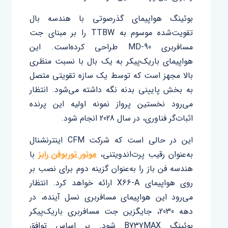
بوئینگ هواپیمای گذرصوتی با هندسه بال
تقویت‌شده موسوم به TTBW را بر مبنای جت
مسافربری MD-90 طراحی کرده‌است. این
هواپیمای باریک‌پیکر به یک بال با نسبت منظری
بالا مجهز است که توسط یک سازه تقویتی متصل
به بخش پایینی بدنه نگه داشته می‌شود. انتظار
می‌رود نخستین پرواز نمونه اولیه این پرنده
اثبات‌گر فناوری، در سال 2028 انجام شود.
این در حالی است که شرکت CFM اینترنشنال
به‌عنوان رقیب پرت‌اندویتنی،
موتور توربوفن رایز
با
هندسه فن باز را به‌عنوان گزینه دوم برای نصب بر
روی هواپیمای X66-A ارائه خواهد کرد. انتظار
می‌رود این هواپیمای مسافربری نسل آینده، در
دهه 2030، جایگزین جت مسافربری باریک‌پیکر
بوئینگ B737MAX شود. بر اساس توافق