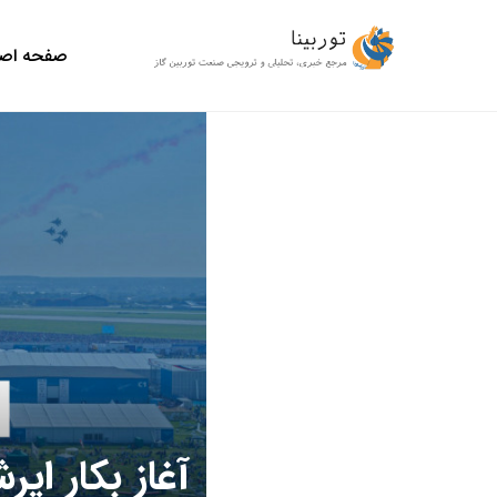
صفحه اص
آغاز بکار ا