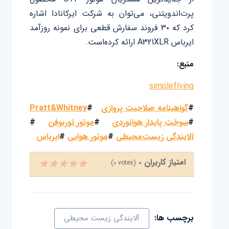
پرت‌اندویتنی، می‌توان به شرکت ایرکانادا اشاره
کرد که ۳۰ فروند سفارش قطعی برای نمونه روزآمد
ایرباس A321XLR ارائه کرده‌است.
منبع:
simpleflying
#
گواهینامه صلاحیت پروازی
#
Pratt&Whitney
#
سوخت پایدار هوانوردی
#
موتور توربوفن
#
آلایندگی زیست‌محیطی
#
موتور هوایی
#
ایرباس
امتیاز کاربران
0
(
0
votes)
برچسب ها:
آلایندگی زیست محیطی