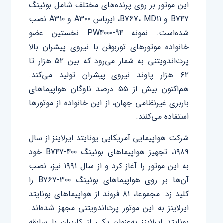
این موتور بر روی پرنده‌های مختلف شامل بوئینگ
B747 و B767، MD11، ایرباس A300 و A310 نصب
شده‌است. نمونه PW4000-94 نخستین عضو
خانواده موتورهای توربوفن با نیروی پیشران بالا
پرت‌اندویتنی به شمار می‌رود که بین ۵۲ هزار تا
۶۲ هزار پاوند نیروی پیشران تولید می‌کند.
هم‌اکنون بیش از ۵۵ درصد ناوگان هواپیماهای
باربری غیرنظامی جهان، از این خانواده از موتورها
استفاده می‌کنند.
شرکت هواپیمایی آمریکایی یونایتد ایرلاینز از سال
۱۹۸۹، تجهیز هواپیماهای بوئینگ B747-400 خود
به این موتور را آغاز کرد و از سال ۱۹۹۱ نیز، نصب
آن‌ها بر روی هواپیماهای بوئینگ B767-300 را
کلید زد. مجموعا، ۸۱ فروند از هواپیماهای یونایتد
ایرلاینز به این موتور پرت‌اندویتنی مجهز شده‌اند.
یونایتد ایرلاینز به‌عنوان یکی از کاربران با سابقه