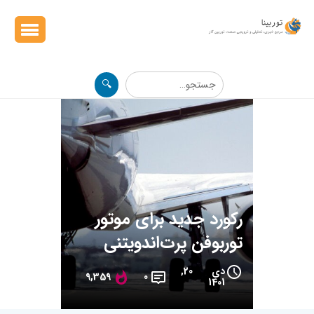
🔍
رکورد جدید برای موتور
توربوفن پرت‌اندویتنی
دی 20,
9,359
0
1401