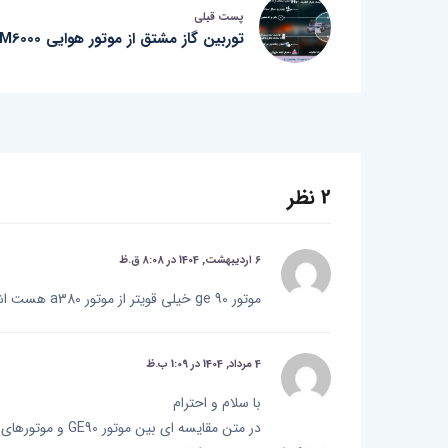
پست قبلی
توربین گاز مشتق از موتور هوایی LM6000
2 نظر
6 اردیبهشت, 1404 در 8:08 ق.ظ
موتور ge 90 خیلی قویتر از موتور a380 هست اشتباه نشده؟
4 مرداد, 1404 در 1:09 ب.ظ
با سلام و احترام
در متن مقایسه ای بین موتور GE90 و موتورهای نصب شده بر روی ایرباس A380 انجام نشده و توان این موتورها بطور جداگانه مورد بررسی قرار گرفته است.