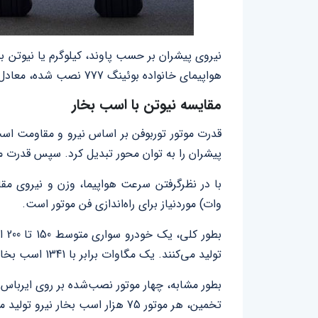
هواپیمای خانواده بوئینگ 777 نصب شده، معادل 115 هزار پاوند یعنی 514 هزار نیوتن خواهد بود.
مقایسه نیوتن با اسب بخار
قدرت موتور توربوفن بر اساس نیرو و مقاومت است
پیشران را به توان محور تبدیل کرد. سپس قدرت م
با در نظرگرفتن سرعت هواپیما، وزن و نیروی م
وات) موردنیاز برای راه‌اندازی فن موتور است.
بطور کلی، یک خودرو سواری متوسط 150 تا 200 اسب بخار توان تولید کرده، در حالی که دو موتور یک
تولید می‌کنند. یک مگاوات برابر با 1341 اسب بخار مکانیکی است. بنابراین، دو موتور GE90 در مثال ارائه‌شده تقریبا 61700 اسب بخار توان تولید می‌کنند.
تخمین، هر موتور 75 هزار اسب بخار نیرو تولید می‌کند.