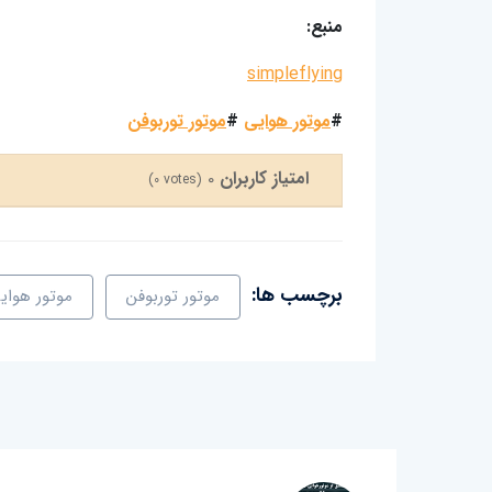
منبع:
simpleflying
#
موتور هوایی
#
موتور توربوفن
امتیاز کاربران
0
(
0
votes)
برچسب ها:
موتور توربوفن
موتور هوای