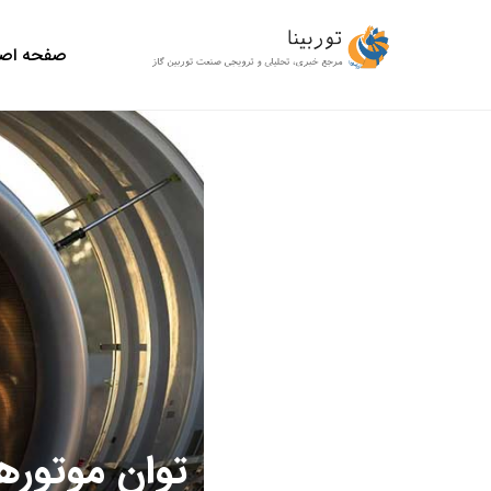
صفحه اص
توان موتوره