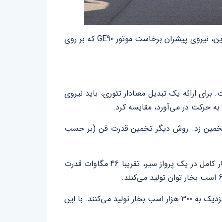
نیروی پیشران بر حسب پاوند، کیلوگرم یا نیوتن بیان می‌شود. یک نیوتن معادل 0.102 کیلوگرم یا 0.225 پاوند است. بنابراین، نیروی پیشران برخاست موتور GE90 که بر روی
ای ارائه یک تبدیل معنادار تئوری، باید نیروی
ه حرکت در می‌آورد، مقایسه کرد.
ا تخمین زد. روش دیگر تخمین قدرت فن (بر حسب
با بار کامل در یک پرواز سیر، تقریبا 46 مگاوات قدرت
بطور مشابه، چهار موتور نصب‌شده بر روی ایرباس A380 با بار کامل، تقریبا 224 مگاوات نیرو در هنگام برخاستن، معادل نزدیک به 300 هزار اسب بخار تولید می‌کنند. با این